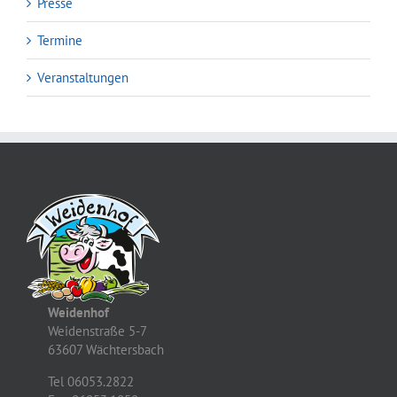
Presse
Termine
Veranstaltungen
Weidenhof
Weidenstraße 5-7
63607 Wächtersbach
Tel 06053.2822