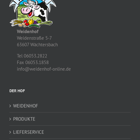
Weidenhof
Weidenstraße 5-7
63607 Wächtersbach
Tel 06053.2822
Fax 06053.1858
info@weidenhof-online.de
DER HOF
WEIDENHOF
PRODUKTE
LIEFERSERVICE