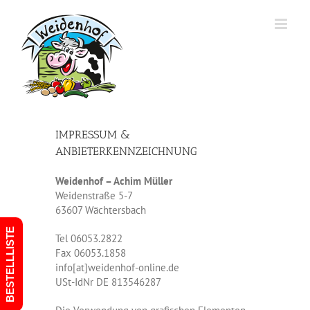
Zum
Inhalt
springen
IMPRESSUM &
ANBIETERKENNZEICHNUNG
Weidenhof – Achim Müller
Weidenstraße 5-7
63607 Wächtersbach
BESTELLLISTE
Tel 06053.2822
Fax 06053.1858
info[at]weidenhof-online.de
USt-IdNr DE 813546287