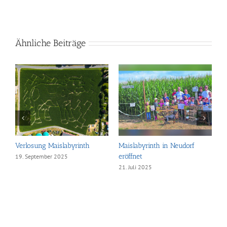
Ähnliche Beiträge
Verlosung Maislabyrinth
Maislabyrinth in Neudorf
E
eröffnet
19. September 2025
1
21. Juli 2025