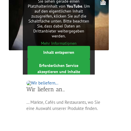
Sie sehen gerade einen
Platzhalterinhalt von
YouTube
. Um
Erforderlichen Service
auf den eigentlichen Inhalt
akzeptieren und Inhalte
zuzugreifen, klicken Sie auf die
Schaltfläche unten. Bitte beachten
entsperren
Sie, dass dabei Daten an
Drittanbieter weitergegeben
werden.
Mehr Informationen
Inhalt entsperren
Erforderlichen Service
akzeptieren und Inhalte
entsperren
Wir liefern an…
… Märkte, Cafés und Restaurants, wo Sie
eine Auswahl unserer Produkte finden.