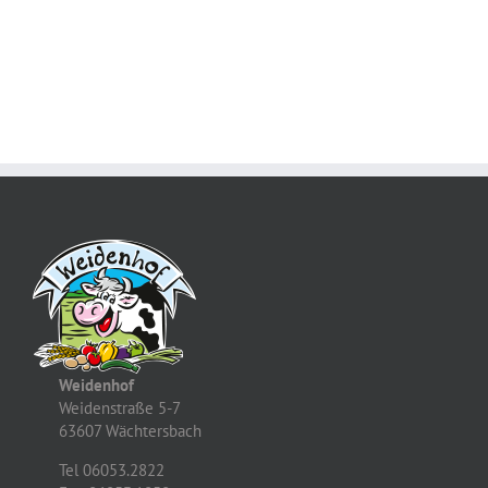
Weidenhof
Weidenstraße 5-7
63607 Wächtersbach
Tel 06053.2822