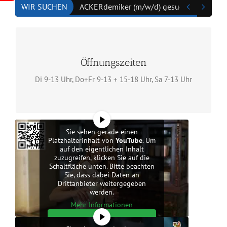


WIR SUCHEN
ACKERdemiker (m/w/d) gesucht
Ihr
WeidenHofLaden
Öffnungszeiten
Wir freuen uns auf Ihren Besuch!
Di 9-13 Uhr, Do+Fr 9-13 + 15-18 Uhr, Sa 7-13 Uhr
Öffnungszeiten
Sie sehen gerade einen
Platzhalterinhalt von
YouTube
. Um
auf den eigentlichen Inhalt
zuzugreifen, klicken Sie auf die
Schaltfläche unten. Bitte beachten
Sie, dass dabei Daten an
Drittanbieter weitergegeben
werden.
Mehr Informationen
Inhalt entsperren