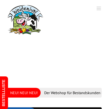
Zum
Inhalt
springen
BESTELLLISTE
NEU! NEU! NEU!
Der Webshop für Bestandskunden ist in der 