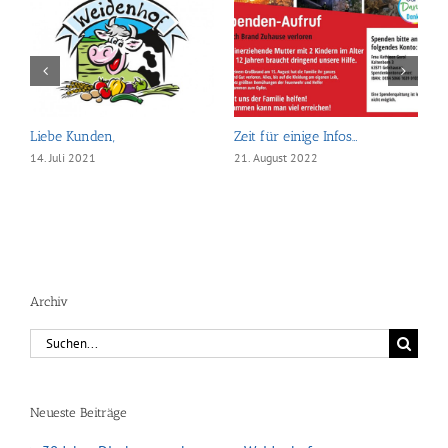
Liebe Kunden,
Zeit für einige Infos…
G
14. Juli 2021
21. August 2022
1
Archiv
Suche
nach:
Neueste Beiträge