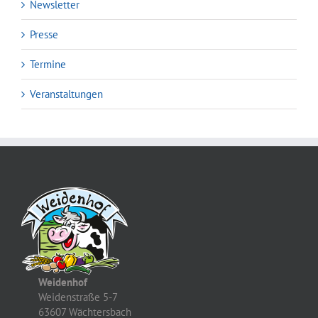
Newsletter
Presse
Termine
Veranstaltungen
Weidenhof
Weidenstraße 5-7
63607 Wächtersbach