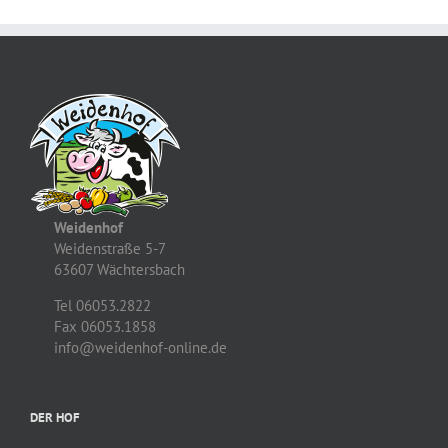
Weidenhof
Weidenstraße 5-7
63607 Wächtersbach
Tel 06053.2822
Fax 06053.1858
info@weidenhof-online.de
DER HOF