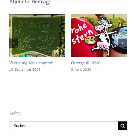
Ähnliche Beiträge
Verlosung Maislabyrinth
Ostergruß 2020
D
19. September 2025
8. April 2020
1
Archiv
Suche
nach: