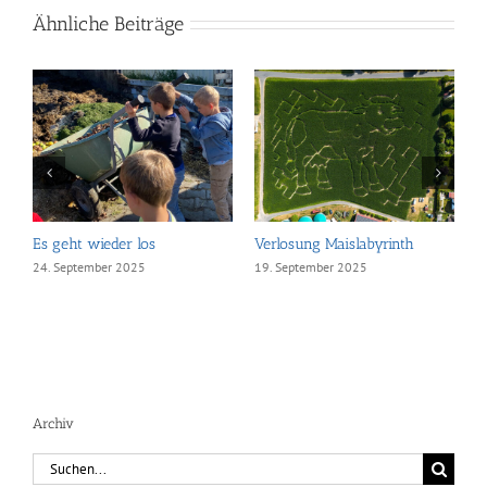
Ähnliche Beiträge
 los
Verlosung Maislabyrinth
Maislabyrinth in Neu
eröffnet
025
19. September 2025
21. Juli 2025
Archiv
Suche