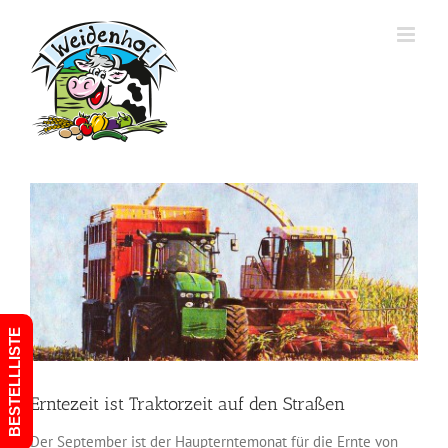
Zum
Inhalt
springen
Zeige
grösseres
Bild
BESTELLLISTE
Erntezeit ist Traktorzeit auf den Straßen
Der September ist der Haupterntemonat für die Ernte von