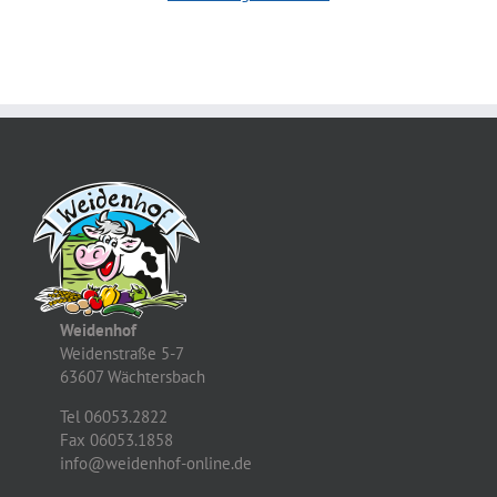
Weidenhof
Weidenstraße 5-7
63607 Wächtersbach
Tel 06053.2822
Fax 06053.1858
info@weidenhof-online.de