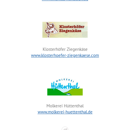
Klosterhöfer Ziegenkäse
www.klosterhoefer-ziegenkaese.com
Molkerei Hüttenthal
www.molkerei-huettenthal.de