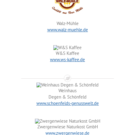
Walz-Mühle
www.walz-muehle.de
W&S Kaffee
www.ws-kaffee.de
Weinhaus
Degen & Schönfeld
www.schoenfelds-genusswelt.de
Zwergenwiese Naturkost GmbH
www.zwergenwiese.de