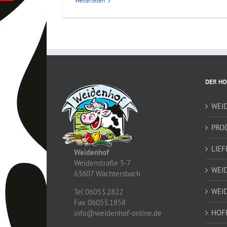
Weiterlesen
DER HO
WEI
PRO
LIEF
Weidenhof
Weidenstraße 5-7
WEI
63607 Wächtersbach
WEI
Tel 06053.2822
Fax 06053.1858
HOF
info@weidenhof-online.de