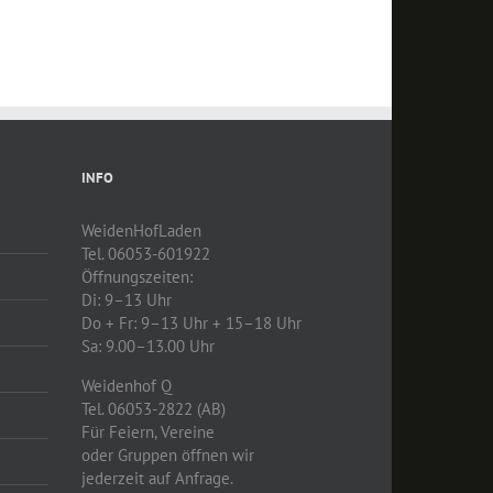
INFO
WeidenHofLaden
Tel. 06053-601922
Öffnungszeiten:
Di: 9–13 Uhr
Do + Fr: 9–13 Uhr + 15–18 Uhr
Sa: 9.00–13.00 Uhr
Weidenhof Q
Tel. 06053-2822 (AB)
Für Feiern, Vereine
oder Gruppen öffnen wir
jederzeit auf Anfrage.