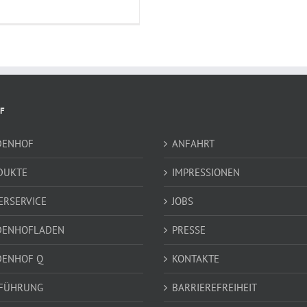
F
DENHOF
ANFAHRT
DUKTE
IMPRESSIONEN
ERSERVICE
JOBS
DENHOFLADEN
PRESSE
DENHOF Q
KONTAKTE
FÜHRUNG
BARRIEREFREIHEIT