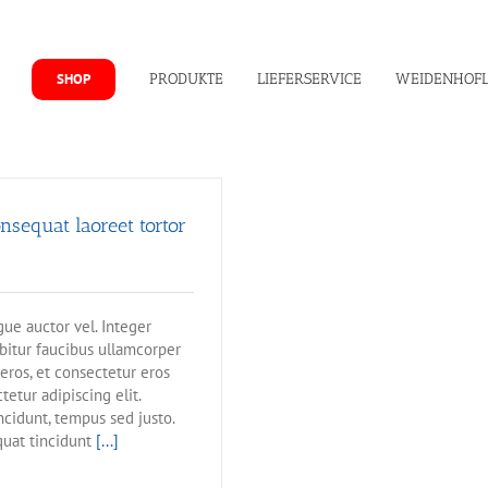
SHOP
PRODUKTE
LIEFERSERVICE
WEIDENHOF
sequat laoreet tortor
gue auctor vel. Integer
abitur faucibus ullamcorper
eros, et consectetur eros
etur adipiscing elit.
ncidunt, tempus sed justo.
quat tincidunt
[...]