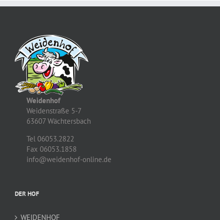
Weidenhof
Weidenstraße 5-7
63607 Wächtersbach
Tel 06053.2822
Fax 06053.1858
info@weidenhof-online.de
DER HOF
WEIDENHOF